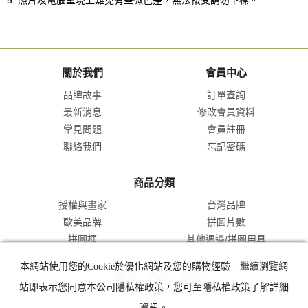
5. 照片及電腦呈現上難免有些微色差，無法接受請勿下標。
關於我們
會員中心
品牌故事
訂單查詢
最新消息
修改會員資料
常見問題
會員註冊
聯絡我們
忘記密碼
商品分類
授權與畫家
台灣品牌
歐美品牌
拼圖片數
拼圖框
其他週邊/拼圖用具
本網站使用您的Cookie於優化網站及您的購物經驗。繼續瀏覽網
站即表示您同意本公司隱私權政策，您可至隱私權政策了解詳細
資訊。