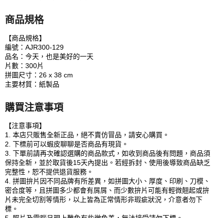
商品規格
【商品規格】
編號：AJR300-129
品名：今天，也是美好的一天
片數：300片
拼圖尺寸：26 x 38 cm
主要材質：紙製品
購買注意事項
【注意事項】
1. 本店只販售全新正品，絕不賣仿冒品，請安心購買。
2. 下標前可以蝦皮聊聊是否商品有現貨。
3. 下單前請再次確認選購的商品款式，如收到商品後有問題，商品須
保持全新，並於取貨後15天內提出。若經拆封、使用後導致商品缺乏
完整性，恕不提供退貨服務。
4. 拼圖拚片因不同品牌有所差異，如拼圖大小、厚度、印刷、刀模、
密合度等，且拼圖多少都會有屑屑、而少數拚片可能有輕微翹起或拚
片未完全切割等情形，以上皆為正常情形非瑕疵狀況，介意者勿下
標。