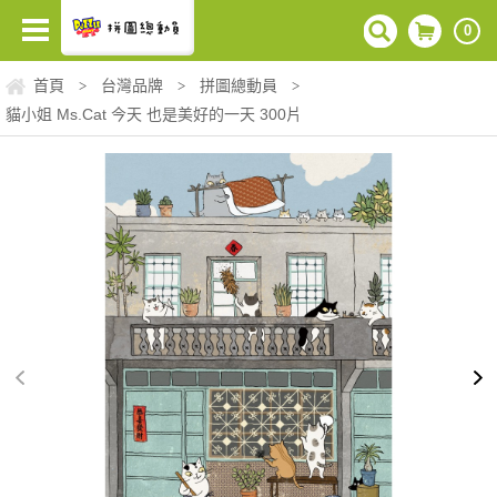
0
首頁
台灣品牌
拼圖總動員
>
>
>
貓小姐 Ms.Cat 今天 也是美好的一天 300片