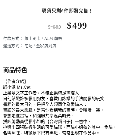
現貨只剩6件即將完售！
$
499
$
690
付款方式：
線上刷卡 / ATM 轉帳
運送方式：
宅配 / 全家店到店
商品特色
【作者介紹】
貓小姐 Ms.Cat
正業是文字工作者，不務正業時是畫貓人
自幼結識許多貓朋狗友，喜歡用詼諧的手法開貓的玩笑。
畫貓的最大目的，是把全人類同化為愛貓人；
畫貓的最大樂趣，是當你看到我的畫時，會噗哧一笑，
會想走進畫裡，和貓咪共享溫柔時光。
拼圖總動員從貓小姐的【台灣貓日子】一書中，
挑選出四張貼近生活的可愛貓咪，而貓小姐養的其中一隻貓，
名叫阿咪，特徵是下巴有黑斑，常常出現在作品中。