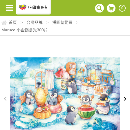
0
首頁
台灣品牌
拼圖總動員
>
>
>
Maruco 小企鵝食光300片