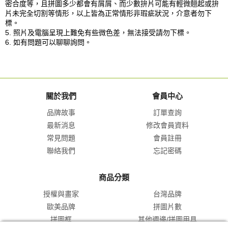
密合度等，且拼圖多少都會有屑屑、而少數拚片可能有輕微翹起或拚
片未完全切割等情形，以上皆為正常情形非瑕疵狀況，介意者勿下
標。
5. 照片及電腦呈現上難免有些微色差，無法接受請勿下標。
6. 如有問題可以聊聊詢問。
關於我們
會員中心
品牌故事
訂單查詢
最新消息
修改會員資料
常見問題
會員註冊
聯絡我們
忘記密碼
商品分類
授權與畫家
台灣品牌
歐美品牌
拼圖片數
拼圖框
其他週邊/拼圖用具