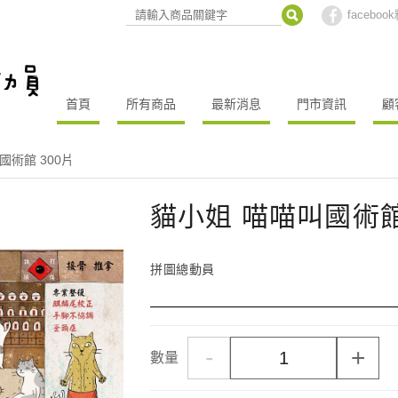
facebo
首頁
所有商品
最新消息
門市資訊
顧
國術館 300片
貓小姐 喵喵叫國術館
拼圖總動員
-
+
數量