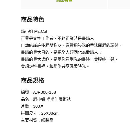
商品特色
商品特色
貓小姐 Ms.Cat
正業是文字工作者，不務正業時是畫貓人
自幼結識許多貓朋狗友，喜歡用詼諧的手法開貓的玩笑。
畫貓的最大目的，是把全人類同化為愛貓人；
畫貓的最大樂趣，是當你看到我的畫時，會噗哧一笑，
會想走進畫裡，和貓咪共享溫柔時光。
商品規格
編號：AJR300-158
品名：貓小姐 喵喵叫國術館
片數：300片
拼圖尺寸：26X38cm
主要材質：紙製品