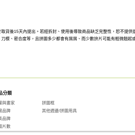
於取貨後15天內提出。若經拆封、使用後導致商品缺乏完整性，恕不提供
刷、刀模、密合度等，且拼圖多少都會有屑屑、而少數拚片可能有輕微翹起
品分類
權與畫家
拼圖框
灣品牌
其他週邊/拼圖用具
美品牌
圖片數