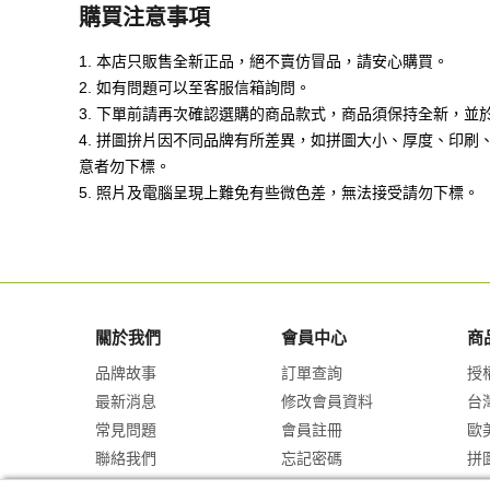
購買注意事項
1. 本店只販售全新正品，絕不賣仿冒品，請安心購買。
2. 如有問題可以至客服信箱詢問。
3. 下單前請再次確認選購的商品款式，商品須保持全新，並
4. 拼圖拚片因不同品牌有所差異，如拼圖大小、厚度、印
意者勿下標。
5. 照片及電腦呈現上難免有些微色差，無法接受請勿下標。
關於我們
會員中心
商
品牌故事
訂單查詢
授
最新消息
修改會員資料
台
常見問題
會員註冊
歐
聯絡我們
忘記密碼
拼