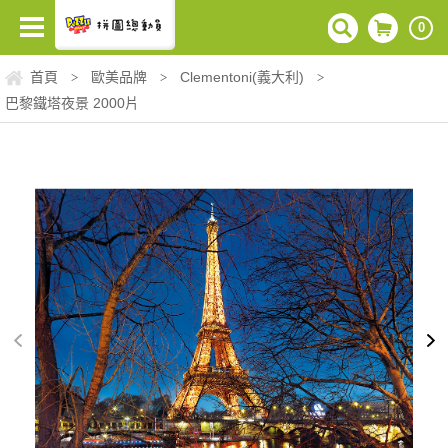
0
首頁
歐美品牌
Clementoni(義大利)
>
>
>
巴黎鐵塔夜景 2000片