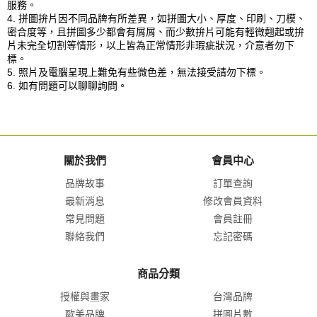
服務。
4. 拼圖拚片因不同品牌有所差異，如拼圖大小、厚度、印刷、刀模、
密合度等，且拼圖多少都會有屑屑、而少數拚片可能有輕微翹起或拚
片未完全切割等情形，以上皆為正常情形非瑕疵狀況，介意者勿下
標。
5. 照片及電腦呈現上難免有些微色差，無法接受請勿下標。
6. 如有問題可以聊聊詢問。
關於我們
會員中心
品牌故事
訂單查詢
最新消息
修改會員資料
常見問題
會員註冊
聯絡我們
忘記密碼
商品分類
授權與畫家
台灣品牌
歐美品牌
拼圖片數