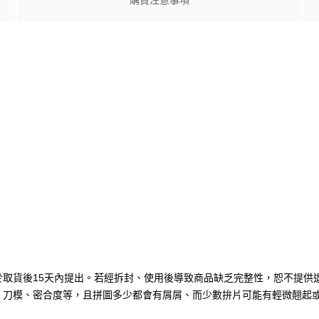
購買注意事項
於取貨後15天內提出。若經拆封、使用後導致商品缺乏完整性，恕不提供
刷、刀模、密合度等，且拼圖多少都會有屑屑、而少數拚片可能有輕微翹起