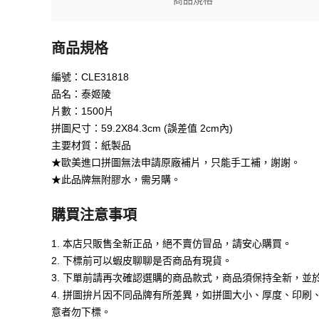
商品規格
商品規格
編號：CLE31818
品名：泰姬陵
片數：1500片
拼圖尺寸：59.2X84.3cm (誤差值 2cm內)
主要材質：紙製品
★歐美進口拼圖無法申請原廠補片，只能手工補，謝謝。
★此品牌無附膠水，需另購。
購買注意事項
1. 本店只販售全新正品，絕不賣仿冒品，請安心購買。
2. 下標前可以蝦皮聊聊是否商品有現貨。
3. 下單前請再次確認選購的商品款式，商品須保持全新，並
4. 拼圖拚片因不同品牌有所差異，如拼圖大小、厚度、印
意者勿下標。