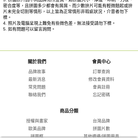
密合度等，且拼圖多少都會有屑屑、而少數拚片可能有輕微翹起或拚
片未完全切割等情形，以上皆為正常情形非瑕疵狀況，介意者勿下
標。
4. 照片及電腦呈現上難免有些微色差，無法接受請勿下標。
5. 如有問題可以留言詢問。
關於我們
會員中心
品牌故事
訂單查詢
最新消息
修改會員資料
常見問題
會員註冊
聯絡我們
忘記密碼
商品分類
授權與畫家
台灣品牌
歐美品牌
拼圖片數
拼圖框
其他週邊/拼圖用具