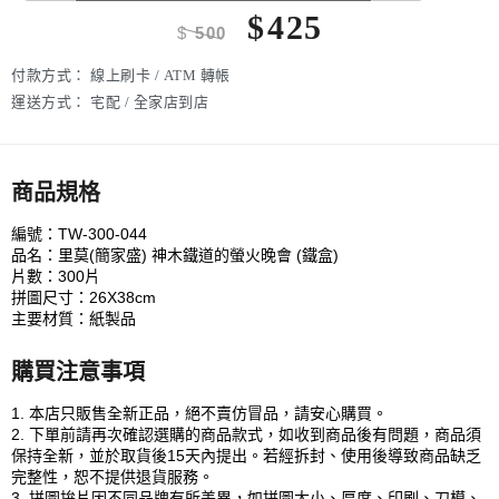
$
425
$
500
付款方式：
線上刷卡 / ATM 轉帳
運送方式：
宅配 / 全家店到店
商品規格
編號：TW-300-044
品名：里莫(簡家盛) 神木鐵道的螢火晚會 (鐵盒)
片數：300片
拼圖尺寸：26X38cm
主要材質：紙製品
購買注意事項
1. 本店只販售全新正品，絕不賣仿冒品，請安心購買。
2. 下單前請再次確認選購的商品款式，如收到商品後有問題，商品須
保持全新，並於取貨後15天內提出。若經拆封、使用後導致商品缺乏
完整性，恕不提供退貨服務。
3. 拼圖拚片因不同品牌有所差異，如拼圖大小、厚度、印刷、刀模、