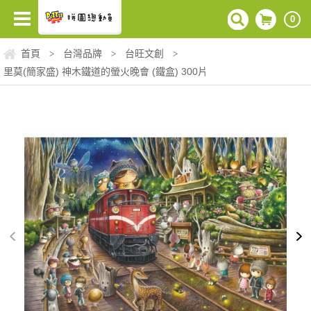
0
首頁
台灣品牌
台旺文創
>
>
>
里莫(簡家盛) 神木鐵道的螢火晚會 (鐵盒) 300片