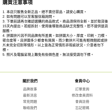
購買注意事項
1. 本店只販售全新正品，絕不賣仿冒品，請安心購買。
2. 如有問題可以至客服信箱詢問。
3. 下單前請再次確認選購的商品款式，商品須保持全新，並於取貨後
15天內提出。若經拆封、使用後導致商品缺乏完整性，恕不提供退貨
服務。
4. 拼圖拚片因不同品牌有所差異，如拼圖大小、厚度、印刷、刀模、
密合度等，且拼圖多少都會有屑屑、而少數拚片可能有輕微翹起或拚
片未完全切割等情形，以上皆為正常情形非瑕疵狀況，介意者勿下
標。
5. 照片及電腦呈現上難免有些微色差，無法接受請勿下標。
關於我們
會員中心
品牌故事
訂單查詢
最新消息
修改會員資料
常見問題
會員註冊
聯絡我們
忘記密碼