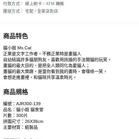
付款方式：
線上刷卡 / ATM 轉帳
運送方式：
宅配 / 全家店到店
商品特色
貓小姐 Ms.Cat
正業是文字工作者，不務正業時是畫貓人
自幼結識許多貓朋狗友，喜歡用詼諧的手法開貓的玩笑。
畫貓的最大目的，是把全人類同化為愛貓人；
畫貓的最大樂趣，是當你看到我的畫時，會噗哧一笑，
會想走進畫裡，和貓咪共享溫柔時光。
商品規格
編號：AJR300-139
品名：貓小姐 貓食堂
片數：300片
拼圖尺寸：26X38cm
主要材質：紙製品