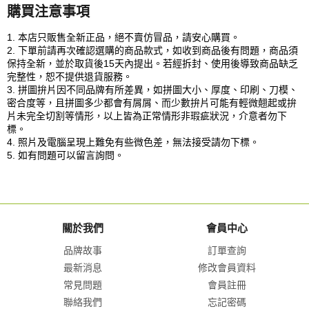
購買注意事項
1. 本店只販售全新正品，絕不賣仿冒品，請安心購買。
2. 下單前請再次確認選購的商品款式，如收到商品後有問題，商品須
保持全新，並於取貨後15天內提出。若經拆封、使用後導致商品缺乏
完整性，恕不提供退貨服務。
3. 拼圖拚片因不同品牌有所差異，如拼圖大小、厚度、印刷、刀模、
密合度等，且拼圖多少都會有屑屑、而少數拚片可能有輕微翹起或拚
片未完全切割等情形，以上皆為正常情形非瑕疵狀況，介意者勿下
標。
4. 照片及電腦呈現上難免有些微色差，無法接受請勿下標。
5. 如有問題可以留言詢問。
關於我們
會員中心
品牌故事
訂單查詢
最新消息
修改會員資料
常見問題
會員註冊
聯絡我們
忘記密碼