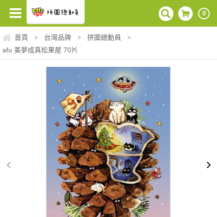
0
首頁
台灣品牌
拼圖總動員
>
>
>
afu 美夢成真松果屋 70片