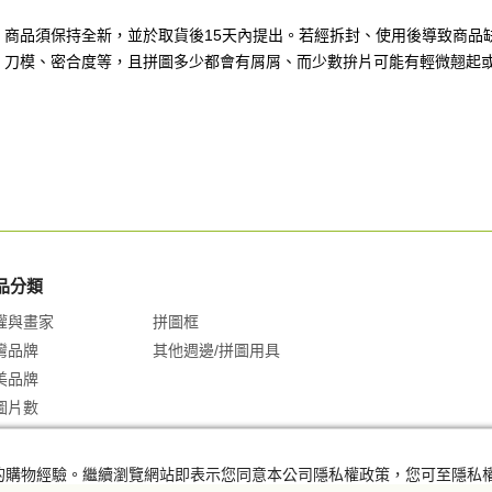
題，商品須保持全新，並於取貨後15天內提出。若經拆封、使用後導致商品
刷、刀模、密合度等，且拼圖多少都會有屑屑、而少數拚片可能有輕微翹起
品分類
權與畫家
拼圖框
灣品牌
其他週邊/拼圖用具
美品牌
圖片數
及您的購物經驗。繼續瀏覽網站即表示您同意本公司隱私權政策，您可至隱