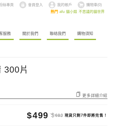
ok粉絲專頁
會員登入
我的帳戶
購物車(
0
)
熱門
afu
貓小姐
不思議的貓世界
客服務
關於我們
聯絡我們
購物須知
 300片
更多詳細介紹
$
499
$
690
現貨只剩7件即將完售！