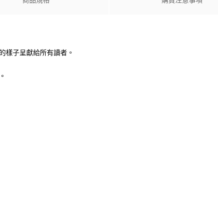
商品規格
購買注意事項
本的樣子呈獻給所有讀者。
。