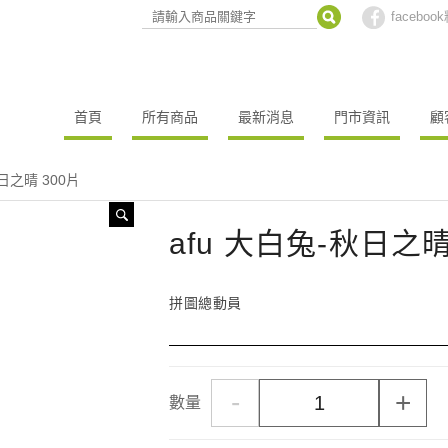
facebo
首頁
所有商品
最新消息
門市資訊
顧
秋日之晴 300片
afu 大白兔-秋日之晴
拼圖總動員
-
+
數量