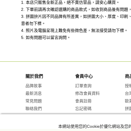
1. 本店只販售全新正品，絕不賣仿冒品，請安心購買。
2. 下單前請再次確認選購的商品款式，如收到商品後有問
3. 拼圖拚片因不同品牌有所差異，如拼圖大小、厚度、印
意者勿下標。
4. 照片及電腦呈現上難免有些微色差，無法接受請勿下標。
5. 如有問題可以留言詢問。
關於我們
會員中心
商
品牌故事
訂單查詢
授
最新消息
修改會員資料
台
常見問題
會員註冊
歐
聯絡我們
忘記密碼
拼
本網站使用您的Cookie於優化網站