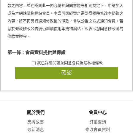
款之內容，並在認同此一內容精神與同意遵守相關規定下，申請加入
成為本網站購物網站會員。本公司因經營之需要得隨時修改本條款之
內容，將不再另行通知修改後的條款，會以公告之方式通知會員。若
您於條款修改公告後仍繼續使用本購物網站，即表示您同意修改後的
條款並遵守。
第一條：會員資料提供與保護
申請人應依本公司提供之會員申請表格內容，詳實提供正確且完整之
我已詳細閱讀並同意會員及隱私權條款
個人資料。前述資料如有異動，會員應主動即時通知本公司客服中
心，本公司並得對會員之資格進行審查核駁。 本公司對於會員提供之
資料，得不定時進行審查。如有任何經本公司認為不實、錯誤或有異
常之資料，本公司得逕行予以刪除或終止其會員資格。倘有涉及不法
嫌疑，本公司並得主動向司法機關舉發。 申請人如未滿二十歲者，應
事先經其法定代理人同意及瞭解後，始得申請加入成為本網站購物網
站會員。申請程序完畢，即視為申請人已取得法定代理人之同意及瞭
解。如有違誤，申請人及其法定代理人應自負完全法律責任。 申請人
（即會員）同意本公司可能會因會員使用本網站各項服務而蒐集到會
關於我們
會員中心
員之個人資料，該等資料將會在會員與本公司間交易往來、消費者管
理服務、行銷本公司或關係企業的產品服務及經營本公司營業項目等
品牌故事
訂單查詢
目的下，於本網站提供服務之地區內處理利用，直到本網站停止服務
為止，並僅在前述目的範圍內，將會員個人資料提供給本公司關係企
最新消息
修改會員資料